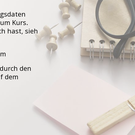
ngsdaten
zum Kurs.
h hast, sieh
om
 durch den
uf dem